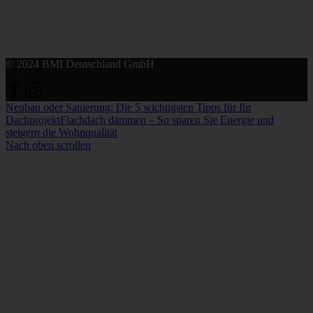
© 2024 BMI Deutschland GmbH
Neubau oder Sanierung: Die 5 wichtigsten Tipps für Ihr
Dachprojekt
Flachdach dämmen – So sparen Sie Energie und
steigern die Wohnqualität
Nach oben scrollen