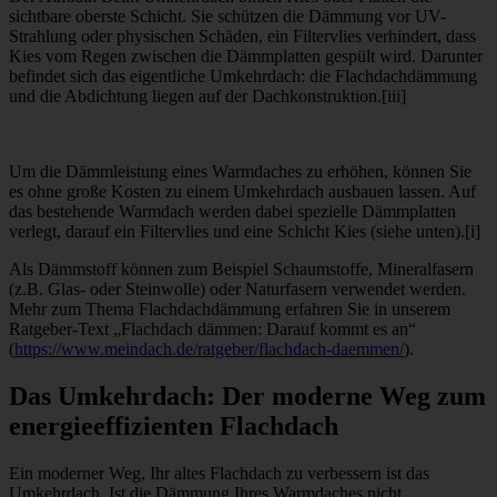
sichtbare oberste Schicht. Sie schützen die Dämmung vor UV-
Strahlung oder physischen Schäden, ein Filtervlies verhindert, dass
Kies vom Regen zwischen die Dämmplatten gespült wird. Darunter
befindet sich das eigentliche Umkehrdach: die Flachdachdämmung
und die Abdichtung liegen auf der Dachkonstruktion.[iii]
Um die Dämmleistung eines Warmdaches zu erhöhen, können Sie
es ohne große Kosten zu einem Umkehrdach ausbauen lassen. Auf
das bestehende Warmdach werden dabei spezielle Dämmplatten
verlegt, darauf ein Filtervlies und eine Schicht Kies (siehe unten).[i]
Als Dämmstoff können zum Beispiel Schaumstoffe, Mineralfasern
(z.B. Glas- oder Steinwolle) oder Naturfasern verwendet werden.
Mehr zum Thema Flachdachdämmung erfahren Sie in unserem
Ratgeber-Text „Flachdach dämmen: Darauf kommt es an“
(
https://www.meindach.de/ratgeber/flachdach-daemmen/
).
Das Umkehrdach: Der moderne Weg zum
energieeffizienten Flachdach
Ein moderner Weg, Ihr altes Flachdach zu verbessern ist das
Umkehrdach. Ist die Dämmung Ihres Warmdaches nicht