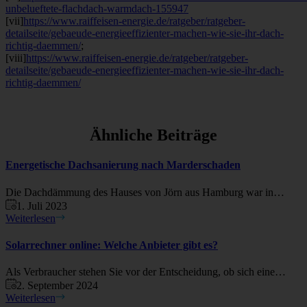
unbelueftete-flachdach-warmdach-155947
[vii]
https://www.raiffeisen-energie.de/ratgeber/ratgeber-
detailseite/gebaeude-energieeffizienter-machen-wie-sie-ihr-dach-
richtig-daemmen/
;
[viii]
https://www.raiffeisen-energie.de/ratgeber/ratgeber-
detailseite/gebaeude-energieeffizienter-machen-wie-sie-ihr-dach-
richtig-daemmen/
Ähnliche Beiträge
Energetische Dachsanierung nach Marderschaden
Die Dachdämmung des Hauses von Jörn aus Hamburg war in…
1. Juli 2023
Weiterlesen
Solarrechner online: Welche Anbieter gibt es?
Als Verbraucher stehen Sie vor der Entscheidung, ob sich eine…
2. September 2024
Weiterlesen