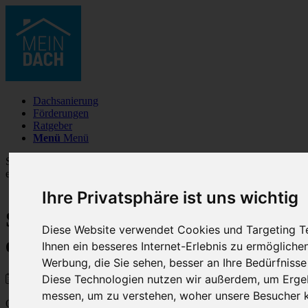
Dachsanierung
Förderungen
Ratgeber
Menü
Menü
Sie sind hier:
Startseite
1
/
Ratgeber
2
/
So machen Sie Ihr altes Dach
energieeffizienter
Ihre Privatsphäre ist uns wichtig
So machen Sie Ihr altes Dach
Diese Website verwendet Cookies und Targeting T
energieeffizienter
Ihnen ein besseres Internet-Erlebnis zu ermögliche
Werbung, die Sie sehen, besser an Ihre Bedürfniss
Diese Technologien nutzen wir außerdem, um Erge
21. Mai 2023
messen, um zu verstehen, woher unsere Besucher
Ob Hitze oder Kälte, Wind oder Regen – das Dach Ihres Hauses