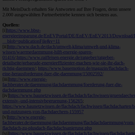
Mit MeinDach erhalten Sie Antworten auf Ihre Fragen, denn unsere
2.000 ausgewählten Partnerbetriebe kennen sich bestens aus.
Quellen:
[i]
https://www.bbsr-
energieeinsparung.de/EnEVPortal/DE/EnEV/EnEV2013/Download/
__blob=publicationFile&v=11
[ii]
http://www.dach.de/dach/umwelt-klima/umwelt-und-klima-
wissen/waermedaemmung-hilft-energie-sparen-
01416/
;
https://www.raiffeisen-energie.de/ratgeber/ratgeber-
detailseite/gebaeude-energieeffizienter-machen-wie-sie-ihr-dach-
richtig-daemmen/
;
https://www.bauemotion.de/magazin/flachdach-
eine-herausforderung-fuer-die-daemmung/15002592/
[iii]
http://www.energie-
fachberater.de/daemmung/dachdaemmung/foerderung-fuer-die-
dachdaemmung.php
[iv]
https://www.baunetzwissen.de/flachdach/fachwissen/gruendaecher
extensiv–und-intensivbegruenung-156265
;
https://www.baunetzwissen.de/flachdach/fachwissen/flachdacharten/b
und-nutzungen-von-flachdaechern-155957
[v]
http://www.energie-
fachberater.de/daemmung/dachdaemmung/flachdachdaemmung/vom-
flachdach-zu-plusdach-flachdachsanierung.php
[vi]
https://www.baunetzwissen.de/flachdach/fachwissen/flachdacharte