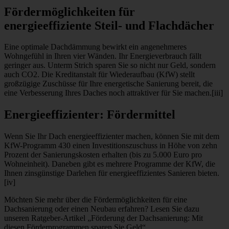
Fördermöglichkeiten für
energieeffiziente Steil- und Flachdächer
Eine optimale Dachdämmung bewirkt ein angenehmeres
Wohngefühl in Ihren vier Wänden. Ihr Energieverbrauch fällt
geringer aus. Unterm Strich sparen Sie so nicht nur Geld, sondern
auch CO2. Die Kreditanstalt für Wiederaufbau (KfW) stellt
großzügige Zuschüsse für Ihre energetische Sanierung bereit, die
eine Verbesserung Ihres Daches noch attraktiver für Sie machen.[iii]
Energieeffizienter: Fördermittel
Wenn Sie Ihr Dach energieeffizienter machen, können Sie mit dem
KfW-Programm 430 einen Investitionszuschuss in Höhe von zehn
Prozent der Sanierungskosten erhalten (bis zu 5.000 Euro pro
Wohneinheit). Daneben gibt es mehrere Programme der KfW, die
Ihnen zinsgünstige Darlehen für energieeffizientes Sanieren bieten.
[iv]
Möchten Sie mehr über die Fördermöglichkeiten für eine
Dachsanierung oder einen Neubau erfahren? Lesen Sie dazu
unseren Ratgeber-Artikel „Förderung der Dachsanierung: Mit
diesen Förderprogrammen sparen Sie Geld“.