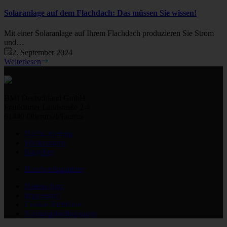
Solaranlage auf dem Flachdach: Das müssen Sie wissen!
Mit einer Solaranlage auf Ihrem Flachdach produzieren Sie Strom
und…
2. September 2024
Weiterlesen
BMI Deutschland GmbH
Frankfurter Landstraße 2-4
61440 Oberursel/Taunus
Dachsanierung
Förderungen
Ratgeber
Handwerkspartner
Datenschutz
Impressum
Cookie-Richtlinie
Nutzungsbedingungen