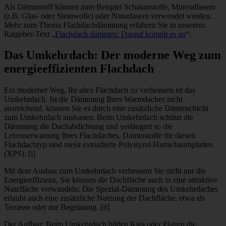
Als Dämmstoff können zum Beispiel Schaumstoffe, Mineralfasern
(z.B. Glas- oder Steinwolle) oder Naturfasern verwendet werden.
Mehr zum Thema Flachdachdämmung erfahren Sie in unserem
Ratgeber-Text „
Flachdach dämmen: Darauf kommt es an
“.
Das Umkehrdach: Der moderne Weg zum
energieeffizienten Flachdach
Ein moderner Weg, Ihr altes Flachdach zu verbessern ist das
Umkehrdach. Ist die Dämmung Ihres Warmdaches nicht
ausreichend, können Sie es durch eine zusätzliche Dämmschicht
zum Umkehrdach ausbauen. Beim Umkehrdach schützt die
Dämmung die Dachabdichtung und verlängert so die
Lebenserwartung Ihres Flachdaches. Dämmstoffe für diesen
Flachdachtyp sind meist extrudierte Polystyrol-Hartschaumplatten
(XPS). [i]
Mit dem Ausbau zum Umkehrdach verbessern Sie nicht nur die
Energieeffizienz, Sie können die Dachfläche auch in eine attraktive
Nutzfläche verwandeln: Die Spezial-Dämmung des Umkehrdaches
erlaubt auch eine zusätzliche Nutzung der Dachfläche, etwa als
Terrasse oder zur Begrünung. [ii]
Der Aufbau: Beim Umkehrdach bilden Kies oder Platten die