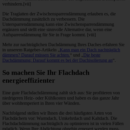
verhindern.[vii]
Die Traglatten der Zwischensparrendämmung erlauben es, die
Dachdämmung zusätzlich zu verbessern. Die
Untersparrendämmung kann eine Zwischensparrendämmung
ergänzen und stellt eine sinnvolle Alternative dar, wenn eine
Aufsparrendämmung für Sie in Frage kommt. [viii]
Mehr zur nachträglichen Dachdämmung Ihres Daches erfahren Sie
in unserem Ratgeber-Artikeln „
Kann man ein Dach nachträglich
dämmen? Darauf müssen Sie achten.
“ und „
Die beste
Dachdämmung: Darauf kommt es bei der Dachisolierung an
“.
So machen Sie Ihr Flachdach
energieeffizienter
Eine gute Flachdachdämmung zahlt sich aus: Sie profitieren von
niedrigeren Heiz- oder Kühlkosten und haben es das ganze Jahr
über wohltemperiert in Ihren vier Wänden.
Nachfolgend stellen wir Ihnen die drei häufigsten Arten von
Flachdächern vor: Warmdach, Umkehrdach und Kaltdach. Die
Flachdachdämmung nachträglich zu optimieren ist in vielen Fällen
möglich. Wenn Ihre Abdichtung ohnehin erneuert werden muss,